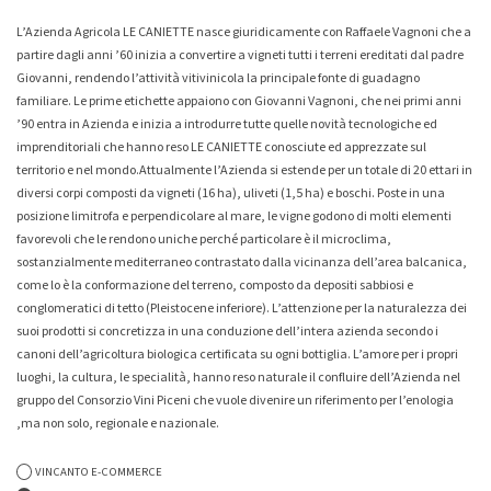
L’Azienda Agricola LE CANIETTE nasce giuridicamente con Raffaele Vagnoni che a
Whisky & Whiskey
partire dagli anni ’60 inizia a convertire a vigneti tutti i terreni ereditati dal padre
Giovanni, rendendo l’attività vitivinicola la principale fonte di guadagno
familiare. Le prime etichette appaiono con Giovanni Vagnoni, che nei primi anni
’90 entra in Azienda e inizia a introdurre tutte quelle novità tecnologiche ed
imprenditoriali che hanno reso LE CANIETTE conosciute ed apprezzate sul
-7%
-7%
territorio e nel mondo.Attualmente l’Azienda si estende per un totale di 20 ettari in
diversi corpi composti da vigneti (16 ha), uliveti (1,5 ha) e boschi. Poste in una
Collio Malvasia Korsic 2023
Collio Ribolla Gialla Korsic
posizione limitrofa e perpendicolare al mare, le vigne godono di molti elementi
2022
16,20 €
15,00 €
favorevoli che le rendono uniche perché particolare è il microclima,
16,20 €
15,00 €
sostanzialmente mediterraneo contrastato dalla vicinanza dell’area balcanica,
come lo è la conformazione del terreno, composto da depositi sabbiosi e
conglomeratici di tetto (Pleistocene inferiore). L’attenzione per la naturalezza dei
suoi prodotti si concretizza in una conduzione dell’intera azienda secondo i
canoni dell’agricoltura biologica certificata su ogni bottiglia. L’amore per i propri
luoghi, la cultura, le specialità, hanno reso naturale il confluire dell’Azienda nel
gruppo del Consorzio Vini Piceni che vuole divenire un riferimento per l’enologia
,ma non solo, regionale e nazionale.
VINCANTO E-COMMERCE
-0%
-5%