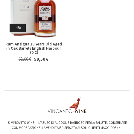
Whisky & Whiskey
-4%
Rum Antigua 10 Years Old Aged
in Oak Barrels English Harbour
70 Cl
62,00 €
59,50 €
-6%
-3%
Valpolicella Ripasso Bertani
kurni Oasi degli Angeli 2022
2021
128,00 €
124,00 €
15,50 €
14,50 €
© VINCANTO WINE — L’ABUSO DI ALCOOL È DANNOSO PER LA SALUTE, CONSUMARE
CON MODERAZIONE. LA VENDITA È RISERVATA AI SOLI CLIENTI MAGGIORENNI.