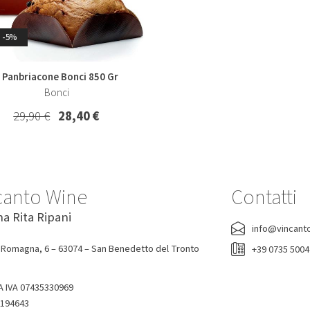
-5%
-7%
-0%
l Panbriacone Bonci 850 Gr
Bonci
lio Ribolla Gialla Korsic 2022
Acqua Tonica Ginger Ale Fent
200 Ml
Korsic
29,90 €
28,40 €
Fentimans
16,20 €
15,00 €
1,90 €
canto Wine
Contatti
na Rita Ripani
info@vincant
 Romagna, 6 – 63074 – San Benedetto del Tronto
+39 0735 500
A IVA 07435330969
-194643