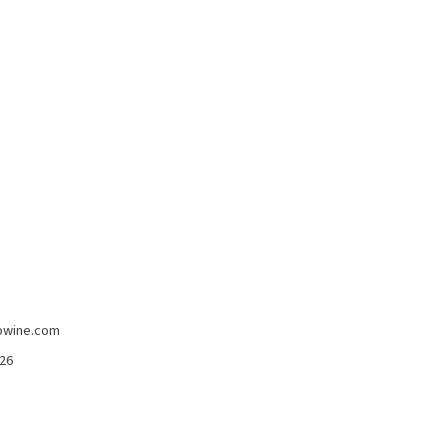
-5%
imans
Madeira Full Rich 3 Anni Henriques &
Henriques 750 Ml
Henriques & Enriques
15,80 €
15,00 €
owine.com
426