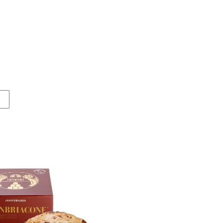
-3%
-3%
urni Oasi degli Angeli 2022
Derthona Timorasso Colli Tor
La Spinetta 2023
Oasi degli Angeli
La Spinetta
128,00 €
124,00 €
26,50 €
25,50 €