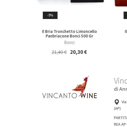
Whisky & Whiskey
-5%
-7%
Il Bria Tronchetto Limoncello
I
Panbriacone Bonci 500 Gr
Collio Malvasia Korsic 2023
Col
Bonci
Korsic
21,40 €
20,30 €
16,20 €
15,00 €
Vin
di An
Via
(AP)
PARTIT
REA AP