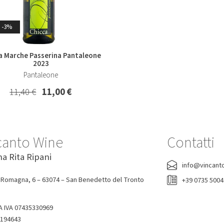
-3%
-7%
-0%
a Marche Passerina Pantaleone
2023
lio Ribolla Gialla Korsic 2022
Acqua Tonica Ginger Ale Fent
Pantaleone
200 Ml
Korsic
Fentimans
11,40 €
11,00 €
16,20 €
15,00 €
1,90 €
canto Wine
Contatti
na Rita Ripani
info@vincant
 Romagna, 6 – 63074 – San Benedetto del Tronto
+39 0735 500
A IVA 07435330969
-194643