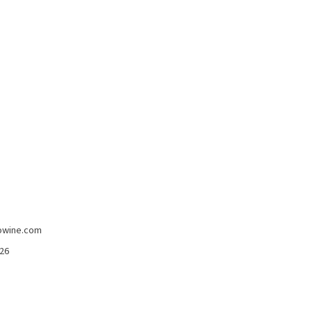
-5%
imans
Madeira Full Rich 3 Anni Henriques &
Henriques 750 Ml
Henriques & Enriques
15,80 €
15,00 €
owine.com
426