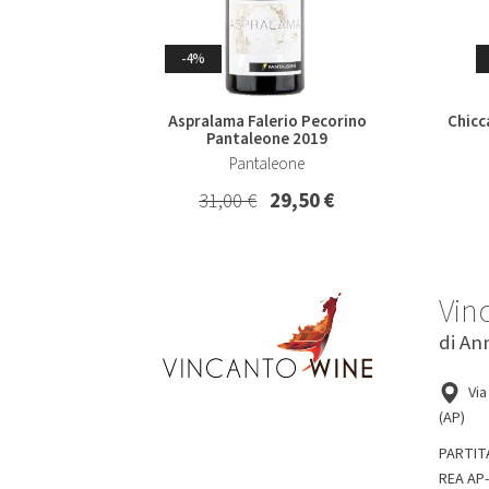
Whisky & Whiskey
-4%
-7%
Aspralama Falerio Pecorino
Chicc
Pantaleone 2019
Collio Malvasia Korsic 2023
Col
Pantaleone
Korsic
31,00 €
29,50 €
16,20 €
15,00 €
Vin
di An
Via
(AP)
PARTIT
REA AP