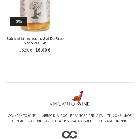
Magnum 1,5 Lt
27,40 €
25,50 €
20,50 €
19,50 €
Whisky & Whiskey
-3%
Babà al Limoncello Sal De Riso
Vaso 700 Gr
16,50 €
16,00 €
-6%
-3%
Valpolicella Ripasso Bertani
kurni Oasi degli Angeli 2022
2021
128,00 €
124,00 €
15,50 €
14,50 €
© VINCANTO WINE — L’ABUSO DI ALCOOL È DANNOSO PER LA SALUTE, CONSUMARE
CON MODERAZIONE. LA VENDITA È RISERVATA AI SOLI CLIENTI MAGGIORENNI.