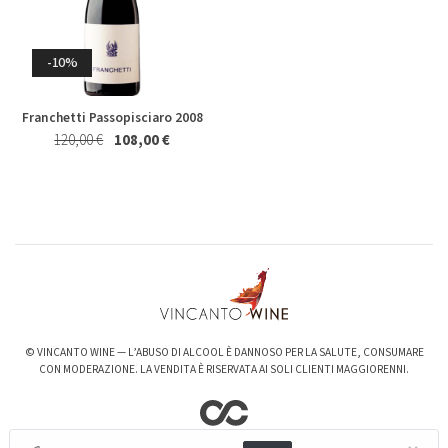
Riesling Herzu Ettore
Rosso Piceno Superiore
Germano 2023
Brecciarolo Velenosi 2022
Magnum 1,5 Lt
Whisky & Whiskey
27,40 €
25,50 €
20,50 €
19,50 €
-10%
Franchetti Passopisciaro 2008
120,00 €
108,00 €
-6%
-3%
Valpolicella Ripasso Bertani
kurni Oasi degli Angeli 2022
2021
128,00 €
124,00 €
© VINCANTO WINE — L’ABUSO DI ALCOOL È DANNOSO PER LA SALUTE, CONSUMARE
15,50 €
14,50 €
CON MODERAZIONE. LA VENDITA È RISERVATA AI SOLI CLIENTI MAGGIORENNI.