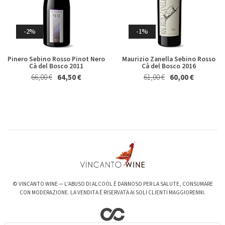
Germano 2023
Brecciarolo Velenosi 2022
Magnum 1,5 Lt
27,40 €
25,50 €
Whisky & Whiskey
20,50 €
19,50 €
-2%
-1%
Pinero Sebino Rosso Pinot Nero
Maurizio Zanella Sebino Rosso
Cà del Bosco 2011
Cà del Bosco 2016
66,00 €
64,50 €
61,00 €
60,00 €
-6%
-3%
Valpolicella Ripasso Bertani
kurni Oasi degli Angeli 2022
2021
128,00 €
124,00 €
15,50 €
14,50 €
© VINCANTO WINE — L’ABUSO DI ALCOOL È DANNOSO PER LA SALUTE, CONSUMARE
CON MODERAZIONE. LA VENDITA È RISERVATA AI SOLI CLIENTI MAGGIORENNI.