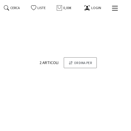
20,50 €
19,50 €
CERCA
LISTE
0,00€
LOGIN
2 ARTICOLI
ORDINA PER
-3%
tonesi
Whisky Japanese Single Malt The
Yamazaki Distiller's Reserve Suntory
70 Cl in Astuccio
Suntory
129,00 €
125,00 €