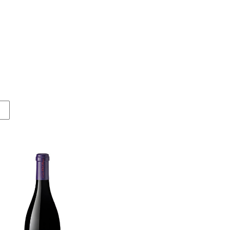
95,00 €
90,00 €
RIMUOVI TUTTI I FILTRI
-3%
-3%
urni Oasi degli Angeli 2022
Derthona Timorasso Colli Tor
La Spinetta 2023
Oasi degli Angeli
La Spinetta
128,00 €
124,00 €
26,50 €
25,50 €