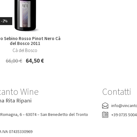
-2%
ro Sebino Rosso Pinot Nero Cà
del Bosco 2011
Cà del Bosco
66,00 €
64,50 €
-7%
-0%
canto Wine
Contatti
na Rita Ripani
lio Ribolla Gialla Korsic 2022
Acqua Tonica Ginger Ale Fent
info@vincant
200 Ml
Korsic
Fentimans
 Romagna, 6 – 63074 – San Benedetto del Tronto
+39 0735 500
16,20 €
15,00 €
1,90 €
A IVA 07435330969