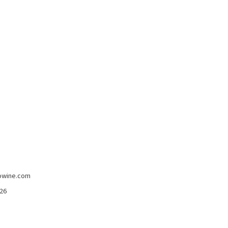
-5%
imans
Madeira Full Rich 3 Anni Henriques &
owine.com
Henriques 750 Ml
Henriques & Enriques
426
15,80 €
15,00 €