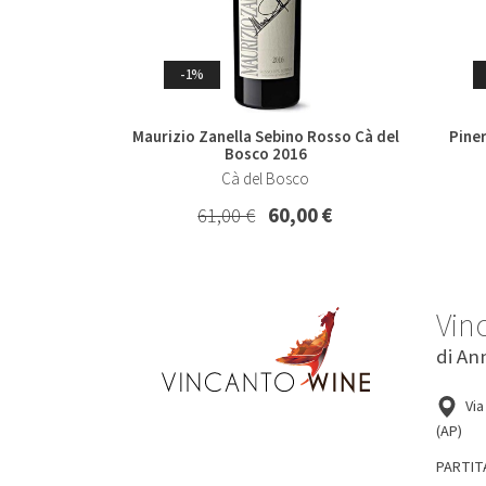
Whisky & Whiskey
-1%
Maurizio Zanella Sebino Rosso Cà del
Pine
Bosco 2016
Cà del Bosco
61,00 €
60,00 €
-7%
Vin
di An
Collio Malvasia Korsic 2023
Col
Korsic
Via
16,20 €
15,00 €
(AP)
PARTIT