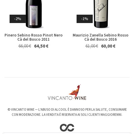
Germano 2023
Brecciarolo Velenosi 2022
Magnum 1,5 Lt
27,40 €
25,50 €
Whisky & Whiskey
20,50 €
19,50 €
-2%
-1%
Pinero Sebino Rosso Pinot Nero
Maurizio Zanella Sebino Rosso
Cà del Bosco 2011
Cà del Bosco 2016
66,00 €
64,50 €
61,00 €
60,00 €
-6%
-3%
Valpolicella Ripasso Bertani
kurni Oasi degli Angeli 2022
2021
128,00 €
124,00 €
15,50 €
14,50 €
© VINCANTO WINE — L’ABUSO DI ALCOOL È DANNOSO PER LA SALUTE, CONSUMARE
CON MODERAZIONE. LA VENDITA È RISERVATA AI SOLI CLIENTI MAGGIORENNI.