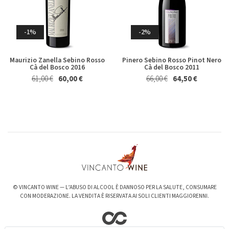
Germano 2023
Brecciarolo Velenosi 2022
Magnum 1,5 Lt
27,40 €
25,50 €
Whisky & Whiskey
20,50 €
19,50 €
-1%
-2%
Maurizio Zanella Sebino Rosso
Pinero Sebino Rosso Pinot Nero
Cà del Bosco 2016
Cà del Bosco 2011
61,00 €
60,00 €
66,00 €
64,50 €
-6%
-3%
Valpolicella Ripasso Bertani
kurni Oasi degli Angeli 2022
2021
128,00 €
124,00 €
15,50 €
14,50 €
© VINCANTO WINE — L’ABUSO DI ALCOOL È DANNOSO PER LA SALUTE, CONSUMARE
CON MODERAZIONE. LA VENDITA È RISERVATA AI SOLI CLIENTI MAGGIORENNI.