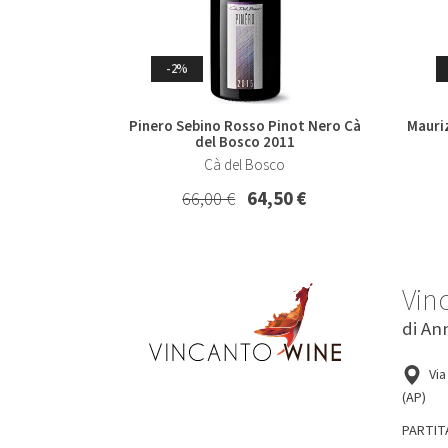
Whisky & Whiskey
-7%
-2%
Pinero Sebino Rosso Pinot Nero Cà
Collio Malvasia Korsic 2023
Mauriz
Col
del Bosco 2011
Korsic
Cà del Bosco
16,20 €
15,00 €
66,00 €
64,50 €
Vin
di An
Via
(AP)
PARTIT