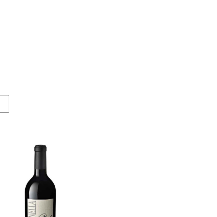
-3%
-3%
urni Oasi degli Angeli 2022
Derthona Timorasso Colli Tor
La Spinetta 2023
Oasi degli Angeli
La Spinetta
128,00 €
124,00 €
26,50 €
25,50 €