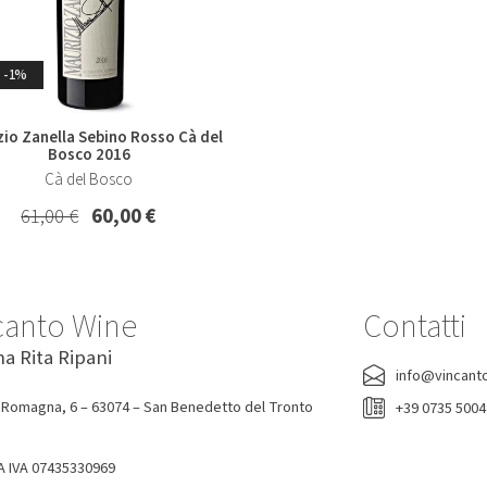
-7%
-1%
-0%
io Zanella Sebino Rosso Cà del
lio Ribolla Gialla Korsic 2022
Acqua Tonica Ginger Ale Fent
Bosco 2016
200 Ml
Korsic
Cà del Bosco
Fentimans
16,20 €
15,00 €
61,00 €
60,00 €
1,90 €
canto Wine
Contatti
na Rita Ripani
info@vincant
 Romagna, 6 – 63074 – San Benedetto del Tronto
+39 0735 500
A IVA 07435330969