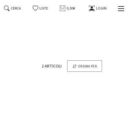
CERCA
LISTE
0,00€
LOGIN
-3%
tonesi
Whisky Japanese Single Malt The
Yamazaki Distiller's Reserve Suntory
70 Cl in Astuccio
Suntory
2 ARTICOLI
ORDINA PER
129,00 €
125,00 €