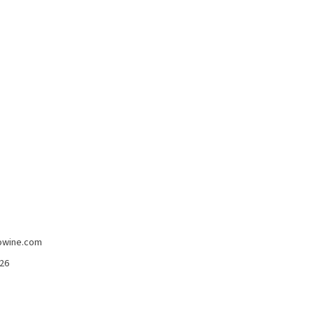
-5%
imans
Madeira Full Rich 3 Anni Henriques &
Henriques 750 Ml
Henriques & Enriques
15,80 €
15,00 €
owine.com
426