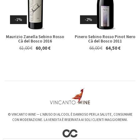
Germano 2023
Brecciarolo Velenosi 2022
Magnum 1,5 Lt
27,40 €
25,50 €
Whisky & Whiskey
20,50 €
19,50 €
-1%
-2%
Maurizio Zanella Sebino Rosso
Pinero Sebino Rosso Pinot Nero
Cà del Bosco 2016
Cà del Bosco 2011
61,00 €
60,00 €
66,00 €
64,50 €
-6%
-3%
Valpolicella Ripasso Bertani
kurni Oasi degli Angeli 2022
2021
128,00 €
124,00 €
15,50 €
14,50 €
© VINCANTO WINE — L’ABUSO DI ALCOOL È DANNOSO PER LA SALUTE, CONSUMARE
CON MODERAZIONE. LA VENDITA È RISERVATA AI SOLI CLIENTI MAGGIORENNI.