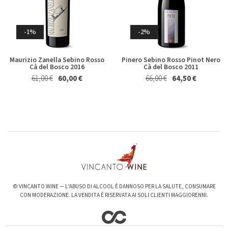
Germano 2023
Brecciarolo Velenosi 2022
Magnum 1,5 Lt
27,40 €
25,50 €
Whisky & Whiskey
20,50 €
19,50 €
-1%
-2%
Maurizio Zanella Sebino Rosso
Pinero Sebino Rosso Pinot Nero
Cà del Bosco 2016
Cà del Bosco 2011
61,00 €
60,00 €
66,00 €
64,50 €
-6%
-3%
Valpolicella Ripasso Bertani
kurni Oasi degli Angeli 2022
2021
128,00 €
124,00 €
15,50 €
14,50 €
© VINCANTO WINE — L’ABUSO DI ALCOOL È DANNOSO PER LA SALUTE, CONSUMARE
CON MODERAZIONE. LA VENDITA È RISERVATA AI SOLI CLIENTI MAGGIORENNI.